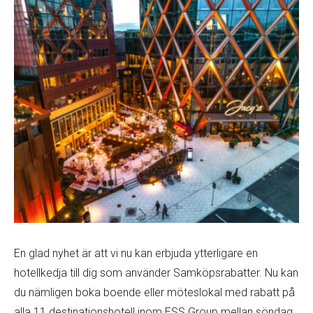
En glad nyhet är att vi nu kan erbjuda ytterligare en
hotellkedja till dig som använder Samköpsrabatter. Nu kan
du nämligen boka boende eller möteslokal med rabatt på
alla 11 destinationshotell inom ESS Group mellan söndag