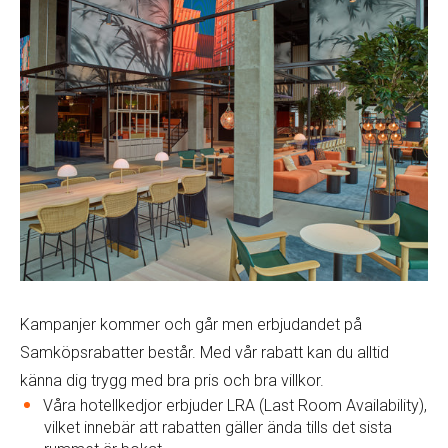
Kampanjer kommer och går men erbjudandet på
Samköpsrabatter består. Med vår rabatt kan du alltid
känna dig trygg med bra pris och bra villkor.
Våra hotellkedjor erbjuder LRA (Last Room Availability),
vilket innebär att rabatten gäller ända tills det sista