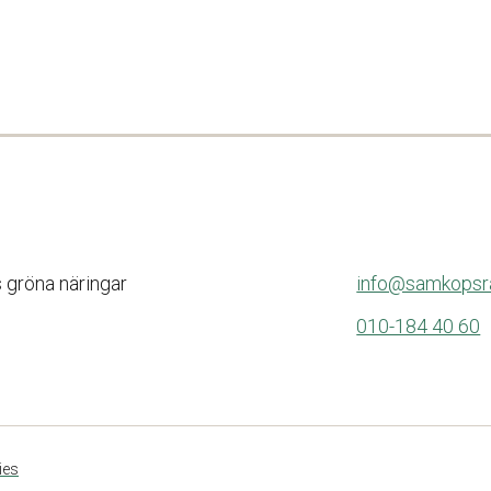
s gröna näringar
info@samkopsra
010-184 40 60
ies