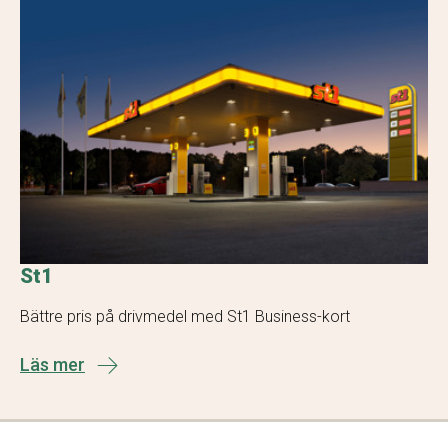
St1
Bättre pris på drivmedel med St1 Business-kort
Läs mer