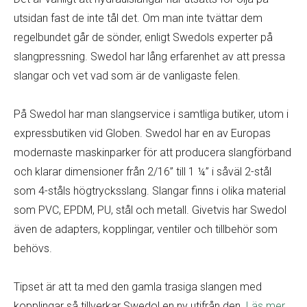
utsidan fast de inte tål det. Om man inte tvättar dem
regelbundet går de sönder, enligt Swedols experter på
slangpressning. Swedol har lång erfarenhet av att pressa
slangar och vet vad som är de vanligaste felen.
På Swedol har man slangservice i samtliga butiker, utom i
expressbutiken vid Globen. Swedol har en av Europas
modernaste maskinparker för att producera slangförband
och klarar dimensioner från 2/16” till 1 ¼” i såväl 2-stål
som 4-ståls högtrycksslang. Slangar finns i olika material
som PVC, EPDM, PU, stål och metall. Givetvis har Swedol
även de adapters, kopplingar, ventiler och tillbehör som
behövs.
Tipset är att ta med den gamla trasiga slangen med
kopplingar så tillverkar Swedol en ny utifrån den.
Läs mer