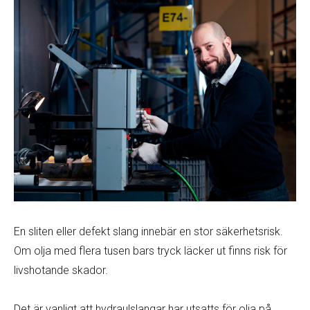
En sliten eller defekt slang innebär en stor säkerhetsrisk.
Om olja med flera tusen bars tryck läcker ut finns risk för
livshotande skador.
Det är vanligt att hydraulslangar har utsatts för olja på