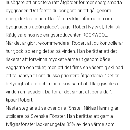
husägare att prioritera rätt åtgärder för mer energismarta
byggnader. ”Det första du bör göra är att gå igenom
energideklarationen. Där får du viktig information om
byggnadens utgångsläge”, säger Robert Nykvist, Teknisk
Rådgivare hos isoleringsproducenten ROCKWOOL.
När det är gjort rekommenderar Robert att du kontrollerar
hur tjock isolering det är på vinden. Han berättar att det
riskerar att försvinna mycket värme ut genom både
väggarna och taket, men att det finns en väsentlig skillnad
att ta hänsyn till om du ska prioritera åtgärderna. ”Det är
betydligt lättare och mindre kostsamt att tilläggsisolera
vinden än fasaden. Därför är det smart att börja där”,
tipsar Robert.
Nästa steg är att se över dina fönster. Niklas Hanning är
utbildare på Svenska Fönster. Han berättar att gamla
tvåglasfönster läcker ungefär 35% av den värme som