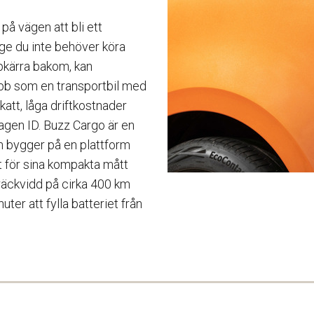
 på vägen att bli ett
änge du inte behöver köra
äpkärra bakom, kan
jobb som en transportbil med
katt, låga driftkostnader
agen ID. Buzz Cargo är en
en bygger på en plattform
t för sina kompakta mått
räckvidd på cirka 400 km
ter att fylla batteriet från