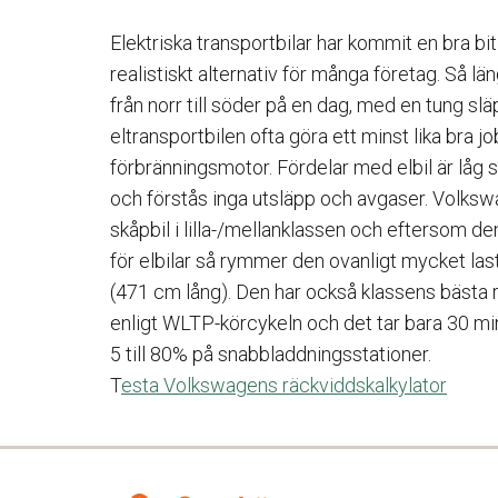
Elektriska transportbilar har kommit en bra bit
realistiskt alternativ för många företag. Så l
från norr till söder på en dag, med en tung sl
eltransportbilen ofta göra ett minst lika bra 
förbränningsmotor. Fördelar med elbil är låg s
och förstås inga utsläpp och avgaser. Volksw
skåpbil i lilla-/mellanklassen och eftersom d
för elbilar så rymmer den ovanligt mycket las
(471 cm lång). Den har också klassens bästa 
enligt WLTP-körcykeln och det tar bara 30 minu
5 till 80% på snabbladdningsstationer.
T
esta Volkswagens räckviddskalkylator