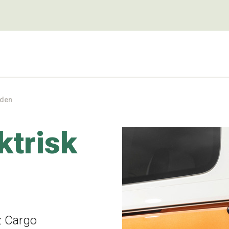
dden
ektrisk
zz Cargo