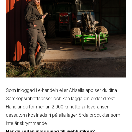
Som inloggad i e-handeln eller Ahlsells app ser du dina
Samköpsrabattspriser och kan lägga din order direkt.
Handlar du för mer än 2 000 kr netto är leveransen
dessutom kostnadsfri på alla lagerförda produkter som
inte är skrymmande.
Har du redan inloggning till webbutiken?